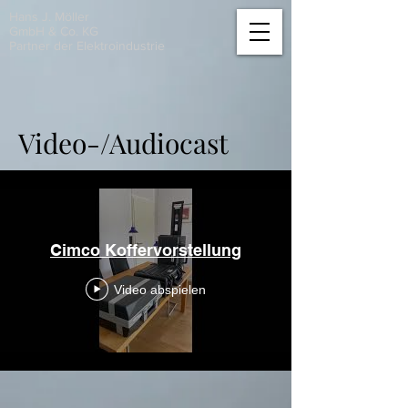
Hans J. Möller
GmbH & Co. KG
Partner der Elektroindustrie
Video-/Audiocast
Cimco Koffervorstellung
Video abspielen